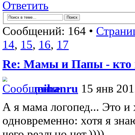
Ответить
Сообщений: 164 •
Страни
14
,
15
,
16
,
17
Re: Мамы и Папы - кто
mihanru
15 янв 201
А я мама логопед... Это и
одновременно: хотя я знаю
чего реально нет.))))