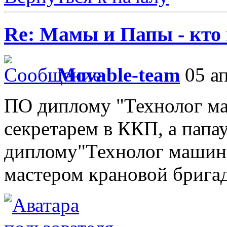
Re: Мамы и Папы - кто
Movable-team
05 ап
ПО диплому "Технолог ма
секретарем в ККП, а папау
диплому"Технолог машино
мастером крановой брига