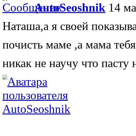
AutoSeoshnik
14 ма
Наташа,а я своей показыв
почисть маме ,а мама теб
никак не научу что пасту
AutoSeoshnik