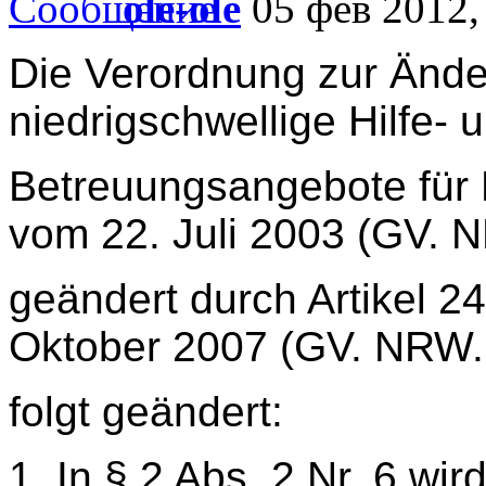
ole-ole
05 фев 2012,
Die Verordnung zur Ände
niedrigschwellige Hilfe- 
Betreuungsangebote für 
vom 22. Juli 2003 (GV. N
geändert durch Artikel 
Oktober 2007 (GV. NRW. 
folgt geändert:
1. In § 2 Abs. 2 Nr. 6 wi