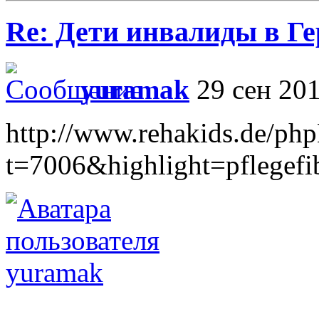
Re: Дети инвалиды в Г
yuramak
29 сен 201
http://www.rehakids.de/ph
t=7006&highlight=pflegefi
yuramak