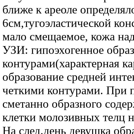
ближе к ареоле определял
6см,тугоэластической кон
мало смещаемое, кожа над
УЗИ: гипоэхогенное обра
контурами(характерная к
образование средней инт
четкими контурами. При 
сметанно образного содер
клетки молозивных телц н
На след.день девушка обр