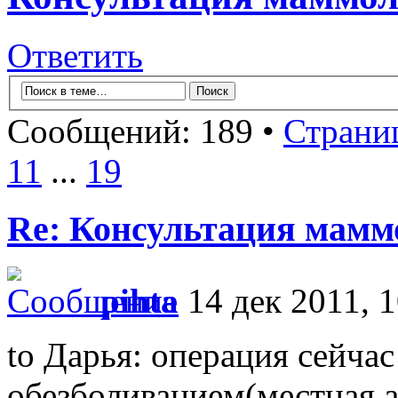
Ответить
Сообщений: 189 •
Страни
11
...
19
Re: Консультация маммо
pihta
14 дек 2011, 1
to Дарья: операция сейча
обезболиванием(местная а