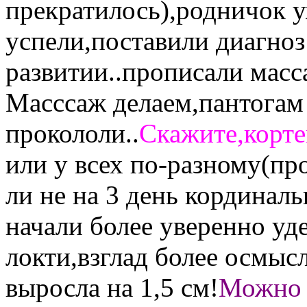
прекратилось),родничок у
успели,поставили диагно
развитии..прописали масс
Масссаж делаем,пантогам
прокололи..
Скажите,корте
или у всех по-разному(про
ли не на 3 день кординал
начали более уверенно уд
локти,взглад более осмысл
выросла на 1,5 см!
Можно 