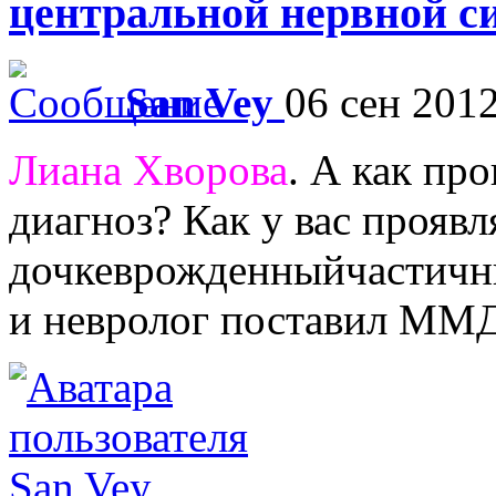
центральной нервной с
San Vey
06 сен 2012
Лиана Хворова
. А как пр
диагноз? Как у вас проя
дочкеврожденныйчастичны
и невролог поставил ММД
San Vey