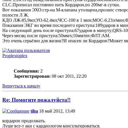
CLC.Прописал постоянно пить Кордарон,по 200мг-в сутки.
Вот показания ЭХО:стр-на М-клапана утолщена,пролапс створо
полости Л Ж.
КДО ЛЖ-85,9мл;УО-62.4мл;ЧСС-100 в 1 мин;МОС-6.23л/мин;ФИ
Показания ЭКГ во время последнего приступа:189ударов в ми
На следующий день после приступа:67ударов в минуту;QRS-10
Через месяц после приступа:50мм/s;10мм/mv;ФЛТ:АМ.
Это очень серьёзно для жизни?И опасен ли Кордарон?Может мн
Proplextoplex
Сообщения:
2
Зарегистрирован:
08 окт 2011, 22:20
Вернуться к началу
Re: Помогите пожалуйста!!
tiha
18 май 2012, 13:49
кордарон продолжать.
Луше все-т аки с кардиологом консультироваться.