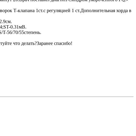
орок Т-клапана 1ст.с регуляцией 1 ст.Дополнительная хорда в
.9см.
4;ST-0.31мВ.
T-56/70/55степень.
уйте что делать?Заранее спасибо!