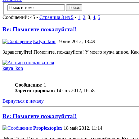
Сообщений: 45 •
Страница
3
из
5
•
1
,
2
,
3
,
4
,
5
Re: Помогите пожалуйста!!
katya_kon
19 янв 2012, 13:49
Здравствуйте! Помогите, пожалуйста! У моего мужа апное. К
katya_kon
Сообщения:
1
Зарегистрирован:
14 янв 2012, 16:58
Вернуться к началу
Re: Помогите пожалуйста!!
Proplextoplex
18 май 2012, 11:14
.Мне 25лет.Год назад начались приступы сердцебиения.Всего и