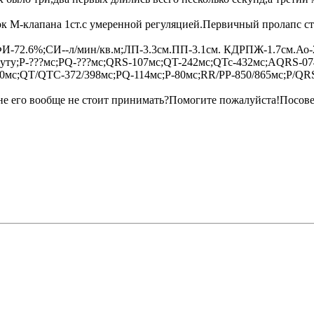
к М-клапана 1ст.с умеренной регуляцией.Первичный пролапс ств
-72.6%;СИ--л/мин/кв.м;ЛП-3.3см.ПП-3.1см. КДРПЖ-1.7см.Ао-2
нуту;P-???мс;PQ-???мс;QRS-107мс;QT-242мс;QTc-432мс;AQRS-07
0мс;QT/QTC-372/398мс;PQ-114мс;P-80мс;RR/PP-850/865мс;P/QRS/
е его вообще не стоит принимать?Помогите пожалуйста!Посовет