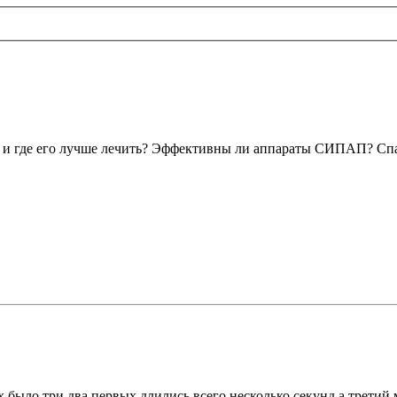
ак и где его лучше лечить? Эффективны ли аппараты СИПАП? Сп
х было три,два первых длились всего несколько секунд,а третий