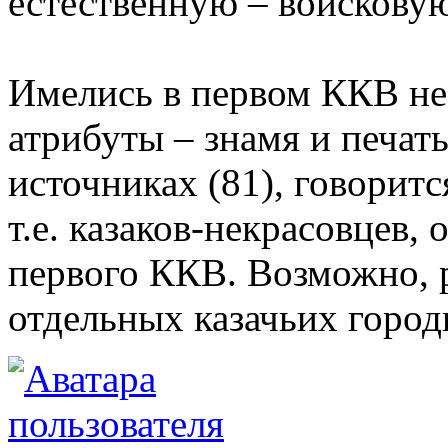
естественную – войскову
Имелись в первом ККВ н
атрибуты – знамя и печать
источниках (81), говоритс
т.е. казаков-некрасовцев
первого ККВ. Возможно, р
отдельных казачьих город