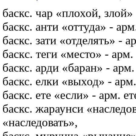
баскс. чар «плохой, злой» 
баскс. анти «оттуда» - арм
баскс. зати «отделять» - а
баскc. теги «место» - арм.
баскс. арди «баран» - арм
баскс. елки «выход» - арм
баскс. ете «если» - арм. ет
баскс. жараунси «наследов
«наследовать»,
баскс. мурунча «рычание