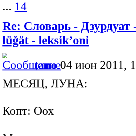
...
14
Re: Словарь - Дзурдуат 
lüğät - leksik’oni
tano
04 июн 2011, 1
МЕСЯЦ, ЛУНА:
Копт: Оох