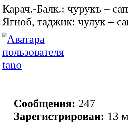
Карач.-Балк.: чурукъ – са
Ягноб, таджик: чулук – са
tano
Сообщения:
247
Зарегистрирован:
13 м