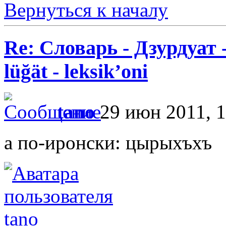
Вернуться к началу
Re: Словарь - Дзурдуат 
lüğät - leksik’oni
tano
29 июн 2011, 1
а по-иронски: цырыхъхъ
tano