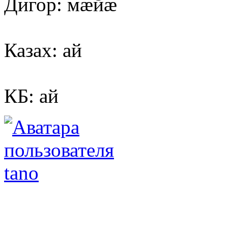
Дигор: мæйæ
Казах: ай
КБ: ай
tano