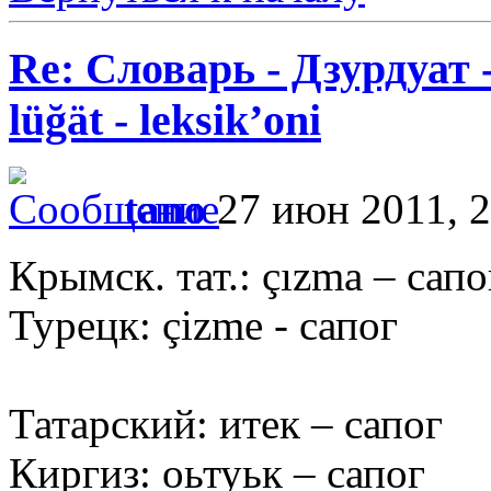
Re: Словарь - Дзурдуат 
lüğät - leksik’oni
tano
27 июн 2011, 2
Крымск. тат.: çızma – сапо
Турецк: çizme - сапог
Татарский: итек – сапог
Киргиз: оьтуьк – сапог