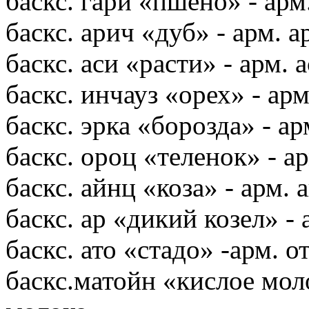
баскс. гари «пшено» - арм
баскс. арич «дуб» - арм. а
баскс. аси «расти» - арм. 
баскс. инчауз «орех» - ар
баскс. эрка «борозда» - ар
баскс. ороц «теленок» - а
баскс. айнц «коза» - арм. 
баскс. ар «дикий козел» - 
баскс. ато «стадо» -арм. о
баскс.матойн «кислое мол