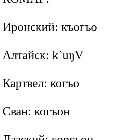
Иронский: къогъо
Алтайск: k`uŋV
Картвел: когъо
Сван: когъон
Лазский: коргъон