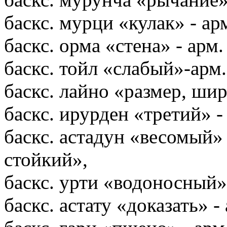
баскс. мурци «кулак» - ар
баскс. орма «стена» - арм.
баскс. тойл «слабый»-арм
баскс. лайно «размер, ши
баскс. ирурден «третий» -
баскс. астадун «весомый» 
стойкий»,
баскс. урти «водоносный
баскс. астату «доказать» -