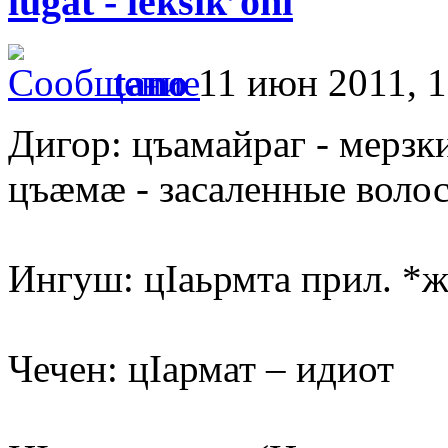
lüğät - leksik’oni
tano
11 июн 2011, 1
Дигор: цъамайраг - мерзк
цъæмæ - засаленные воло
Ингуш: цIаьрмта прил. *
Чечен: цIармат – идиот