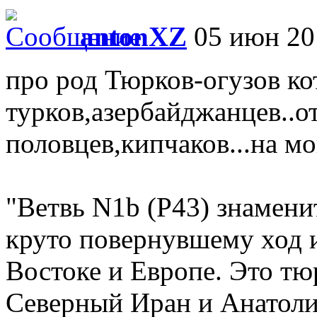
antonXZ
05 июн 201
про род Тюрков-огузов ко
турков,азербайджанцев..о
половцев,кипчаков...на м
"Ветвь N1b (P43) знаменит
круто повернувшему ход и
Востоке и Европе. Это тюр
Северный Иран и Анатоли