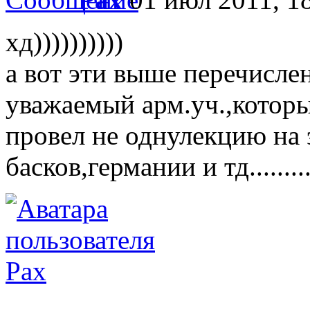
хд))))))))))
а вот эти выше перечисл
уважаемый арм.уч.,которы
провел не однулекцию на 
басков,германии и тд...........
Pax