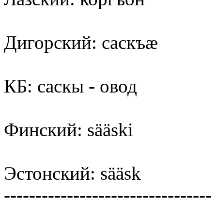
Дигорский: саскъæ
КБ: саскы - овод
Финский: sääski
Эстонский: sääsk
---------------------------------