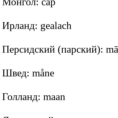
Монгол: сар
Ирланд: gealach
Персидский (парский): m
Швед: måne
Голланд: maan