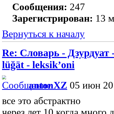
Сообщения:
247
Зарегистрирован:
13 м
Вернуться к началу
Re: Словарь - Дзурдуат 
lüğät - leksik’oni
antonXZ
05 июн 201
все это абстрактно
через лет 10 когда много 