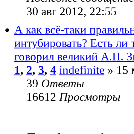
30 авг 2012, 22:55
А как всё-таки правиль
интубировать? Есть ли 
говорил великий А.П. Зи
1
,
2
,
3
,
4
indefinite
» 15 
39
Ответы
16612
Просмотры