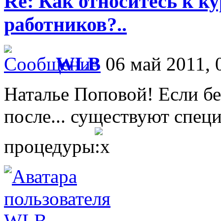
Re: Как относитесь к 
работников?..
WLB
06 май 2011, 
Наталье Поповой! Если бе
после... существуют спец
процедуры
WLB