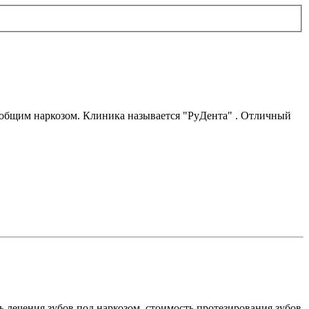
од общим наркозом. Клиника называется "РуДента" . Отличный
 лечения зубов под наркозом, стоимость протезирования зубов