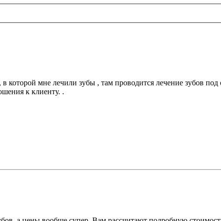
, в которой мне лечили зубы , там проводится лечение зубов п
ошения к клиенту. .
бов, а цены вообще супер. Вам рассчитают подробную стоимость