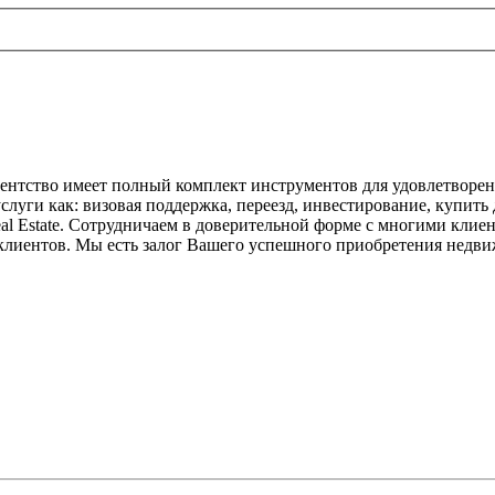
агентство имеет полный комплект инструментов для удовлетворе
уги как: визовая поддержка, переезд, инвестирование, купить 
Real Estate. Сотрудничаем в доверительной форме с многими кли
х клиентов. Мы есть залог Вашего успешного приобретения недв